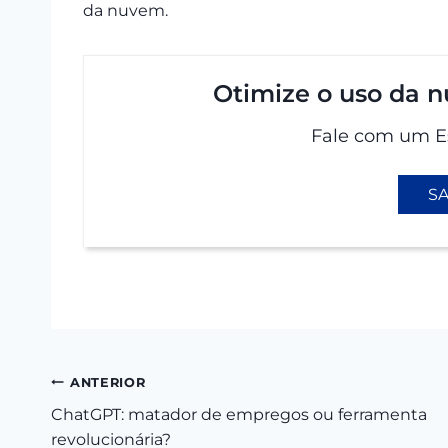
da nuvem.
Otimize o uso da 
Fale com um Es
SA
Navegação
ANTERIOR
ChatGPT: matador de empregos ou ferramenta
de
revolucionária?