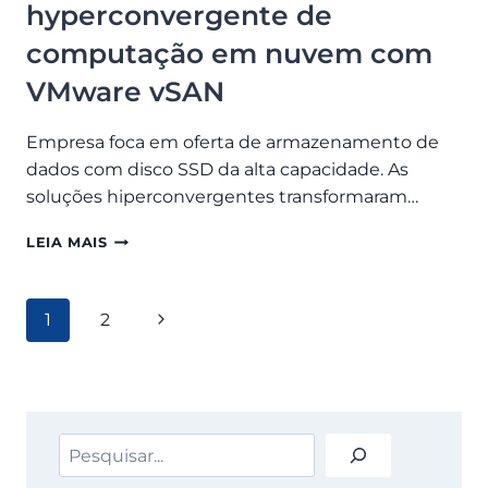
hyperconvergente de
computação em nuvem com
VMware vSAN
Empresa foca em oferta de armazenamento de
dados com disco SSD da alta capacidade. As
soluções hiperconvergentes transformaram…
CENTRALSERVER
LEIA MAIS
EXPANDE
INFRAESTRUTURA
HYPERCONVERGENTE
Navegação
Página
1
2
DE
COMPUTAÇÃO
da
Seguinte
EM
Página
NUVEM
COM
VMWARE
Pesquisar
VSAN