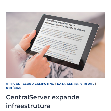
A
MELHOR
NUVEM
PARA
A
SUA
STARTUP
ARTIGOS
|
CLOUD COMPUTING
|
DATA CENTER VIRTUAL
|
NOTÍCIAS
CentralServer expande
infraestrutura