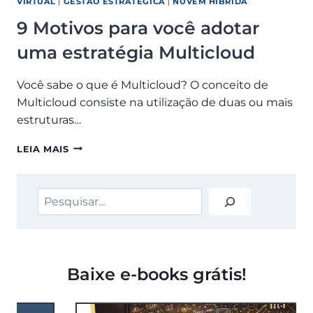
MELHOR
VIRTUAL
|
GESTÃO ESTRATÉGICA
|
NUVEM HÍBRIDA
SOLUÇÃO
9 Motivos para você adotar
PARA
SUA
uma estratégia Multicloud
EMPRESA
Você sabe o que é Multicloud? O conceito de
Multicloud consiste na utilização de duas ou mais
estruturas…
9
LEIA MAIS
MOTIVOS
PARA
VOCÊ
Pesquisar
ADOTAR
UMA
ESTRATÉGIA
MULTICLOUD
Baixe e-books grátis!