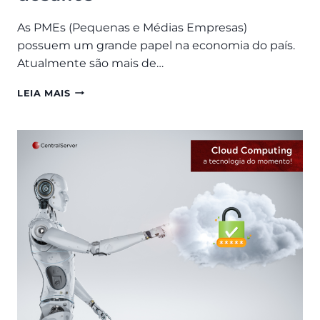
As PMEs (Pequenas e Médias Empresas)
possuem um grande papel na economia do país.
Atualmente são mais de…
COMO
LEIA MAIS
A
COMPUTAÇÃO
EM
NUVEM
AJUDA
AS
PMES
A
VENCEREM
OS
PRINCIPAS
DESAFIOS