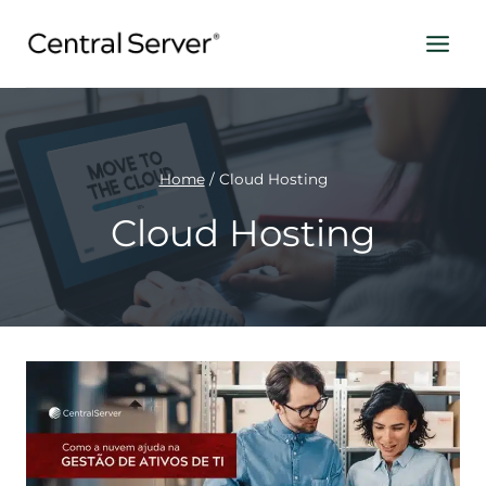
Pular
para
o
Conteúdo
Home
/
Cloud Hosting
Cloud Hosting