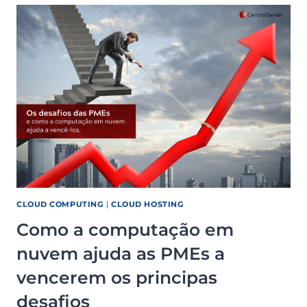
AJUDA
NA
GESTÃO
DE
ATIVOS
DE
TI
CLOUD COMPUTING
|
CLOUD HOSTING
Como a computação em
nuvem ajuda as PMEs a
vencerem os principas
desafios