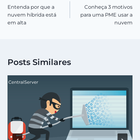
Entenda por que a
Conheça 3 motivos
de
nuvem híbrida está
para uma PME usar a
Post
em alta
nuvem
Posts Similares