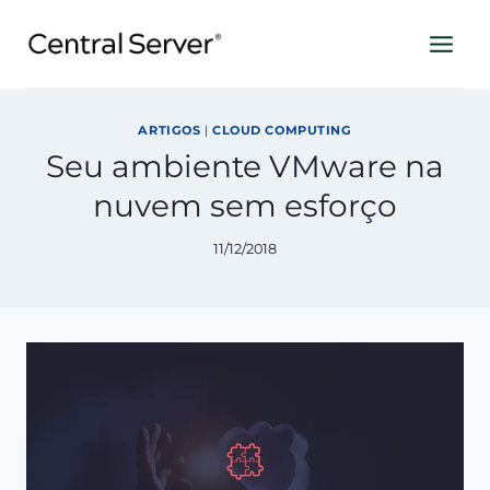
Pular
para
o
Conteúdo
ARTIGOS
|
CLOUD COMPUTING
Seu ambiente VMware na
nuvem sem esforço
11/12/2018