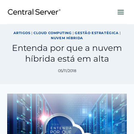
Pular
para
o
Conteúdo
ARTIGOS
|
CLOUD COMPUTING
|
GESTÃO ESTRATÉGICA
|
NUVEM HÍBRIDA
Entenda por que a nuvem
híbrida está em alta
05/11/2018