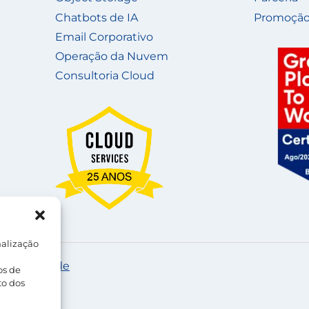
Chatbots de IA
Promoção
Email Corporativo
Operação da Nuvem
Consultoria Cloud
nalização
e Privacidade
os de
to dos