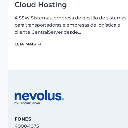
Cloud Hosting
A SSW Sistemas, empresa de gestão de sistemas
para transportadoras e empresas de logística e
cliente CentralServer desde…
SSW
LEIA MAIS
SISTEMAS
ATENDE
MAIS
DE
700
TRANSPORTADORAS
COM
CLOUD
HOSTING
FONES
4000-1075