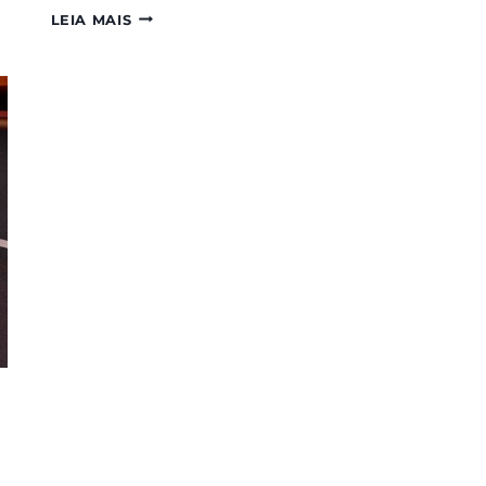
MOBI7
LEIA MAIS
AVANÇA
NA
COMPUTAÇÃO
EM
NUVEM
COM
A
AMAZON
WEB
SERVICES