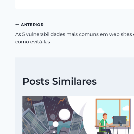
Navegação
ANTERIOR
As 5 vulnerabilidades mais comuns em web sites 
de
como evitá-las
Post
Posts Similares