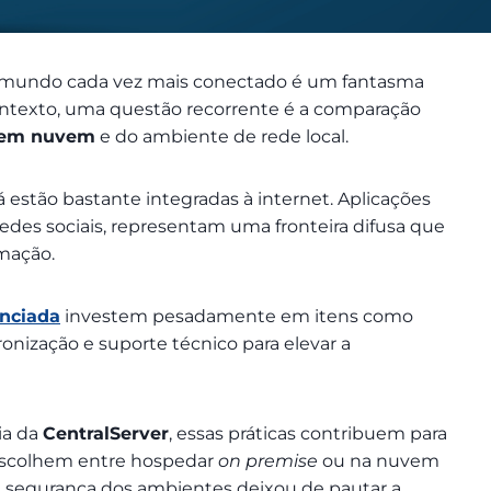
 mundo cada vez mais conectado é um fantasma
contexto, uma questão recorrente é a comparação
o em nuvem
e do ambiente de rede local.
á estão bastante integradas à internet. Aplicações
redes sociais, representam uma fronteira difusa que
rmação.
nciada
investem pesadamente em itens como
ronização e suporte técnico para elevar a
ia da
CentralServer
, essas práticas contribuem para
 escolhem entre hospedar
on premise
ou na nuvem
de segurança dos ambientes deixou de pautar a