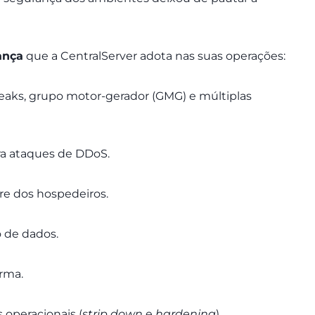
ança
que a CentralServer adota nas suas operações:
reaks, grupo motor-gerador (GMG) e múltiplas
tra ataques de DDoS.
are dos hospedeiros.
 de dados.
rma.
 operacionais (
strip down
e
hardening
).