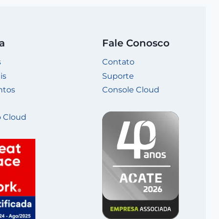
a
Fale Conosco
s
Contato
is
Suporte
ntos
Console Cloud
 Cloud