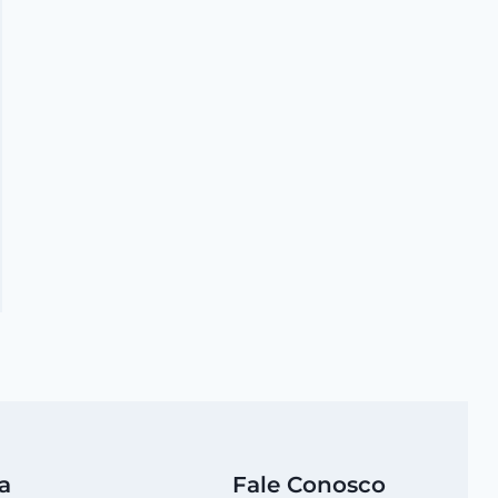
​BC/DR – ​Por que ter​ um plano
de recuperação de desastres?
a
Fale Conosco