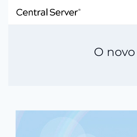
Pular
para
o
Conteúdo
O novo