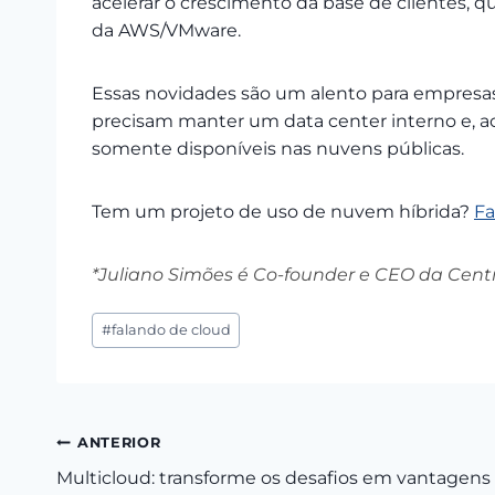
acelerar o crescimento da base de clientes, 
da AWS/VMware.
Essas novidades são um alento para empresas 
precisam manter um data center interno e, a
somente disponíveis nas nuvens públicas.
Tem um projeto de uso de nuvem híbrida?
Fa
*Juliano Simões é Co-founder e CEO da Centr
Tags
#
falando de cloud
do
Post:
Navegação
ANTERIOR
Multicloud: transforme os desafios em vantagens