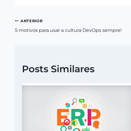
Navegação
ANTERIOR
5 motivos para usar a cultura DevOps sempre!
de
Post
Posts Similares