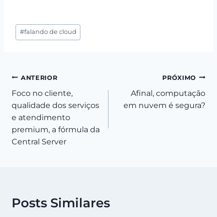
Tags
#
falando de cloud
do
Post:
Navegação
ANTERIOR
PRÓXIMO
Foco no cliente,
Afinal, computação
de
qualidade dos serviços
em nuvem é segura?
Post
e atendimento
premium, a fórmula da
Central Server
Posts Similares