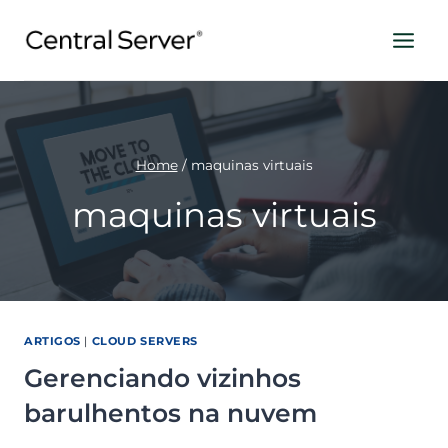
Pular
para
o
Conteúdo
Home
/
maquinas virtuais
maquinas virtuais
ARTIGOS
|
CLOUD SERVERS
Gerenciando vizinhos
barulhentos na nuvem